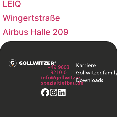
LEIQ
Wingertstraße
Airbus Halle 209
Karriere
+49 9603
9210-0
Gollwitzer.famil
info@gollwitzer-
Downloads
spezialtiefbau.de