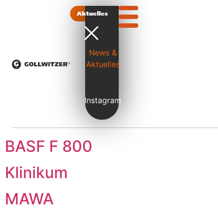
Referenzprojektkatego
Aktuelles
Spezialtiefbau
News &
DNG BF 30
Aktuelles
Elbbrückenzentrum
Instagram
Rudolfplatz
BASF F 800
Klinikum
MAWA