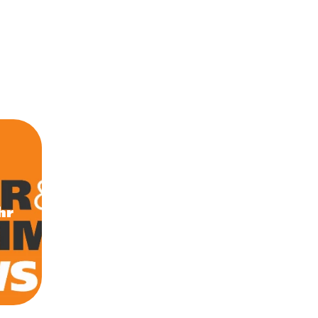
und tragfähig wie unsere Mitarbeiter. Ihr
werte nicht nur perfekt nach außen,
n“, so unser Chef am Freitagabend. Im
“ in Weiden zeichnete er im Beisein von
sburger Geschäftsstellenleiter des
hr
everbandes (BBIV), neun langjährige
um Teil schon 35 Jahre angestellt sind, aus.
er Moment für besondere Menschen“.
: