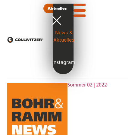
Aktuelles
News &
Bohr und
Baustelle Bremen
Aktuelles
Ramm-News
Vergleichstest
Sommer 02 |
Personalnews
2022
Instagram
Bohr und Ramm-News
Sommer 02 | 2022