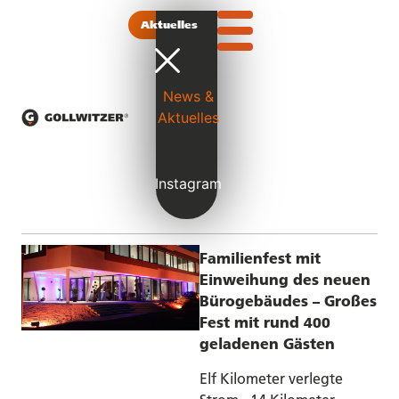
Aktuelles
News &
Familienfest
Ein Meilenstein für die
Aktuelles
mit
Gollwitzer Family und
Einweihungsfeier
für Floß
Instagram
Die Gollwitzer Family
feierte am
vergangenen Freitag
Familienfest mit
Einweihung des neuen
Bürogebäudes – Großes
Fest mit rund 400
geladenen Gästen
Elf Kilometer verlegte